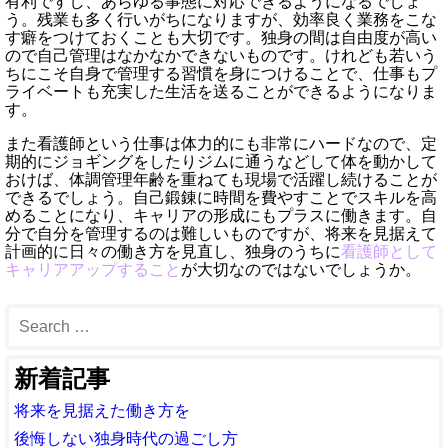
有利ですし、あらゆる事態に対応できるようになるでしょ
う。残業も多く行いがちになりますが、効率良く業務をこな
す癖をつけておくことも大切です。独身の間は自由度が高い
ので自己管理はなかなかできないものです。けれども若いう
ちにこそ自身で管理する習慣を身につけることで、仕事もプ
ライベートも充実した生活を送ることができるようになりま
す。
また看護師という仕事は体力的にも非常にハードなので、定
期的にジョギングをしたりジムに通うなどして体を動かして
おけば、体調管理年齢を重ねても現場で活躍し続けることが
できるでしょう。自己鍛錬に時間を費やすことでスキルを高
めることになり、キャリアの形成にもプラスに働きます。自
分で自分を管理するのは難しいものですが、将来を見据えて
計画的に日々の働き方を見直し、独身のうちに
看護師として
キャリアアップすること
が大切なのではないでしょうか。
新着記事
将来を見据えた働き方を
後悔しない独身時代の過ごし方