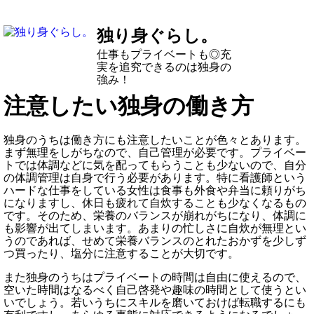
独り身ぐらし。
仕事もプライベートも◎充
実を追究できるのは独身の
強み！
注意したい独身の働き方
独身のうちは働き方にも注意したいことが色々とあります。
まず無理をしがちなので、自己管理が必要です。プライベー
トでは体調などに気を配ってもらうことも少ないので、自分
の体調管理は自身で行う必要があります。特に看護師という
ハードな仕事をしている女性は食事も外食や弁当に頼りがち
になりますし、休日も疲れて自炊することも少なくなるもの
です。そのため、栄養のバランスが崩れがちになり、体調に
も影響が出てしまいます。あまりの忙しさに自炊が無理とい
うのであれば、せめて栄養バランスのとれたおかずを少しず
つ買ったり、塩分に注意することが大切です。
また独身のうちはプライベートの時間は自由に使えるので、
空いた時間はなるべく自己啓発や趣味の時間として使うとい
いでしょう。若いうちにスキルを磨いておけば転職するにも